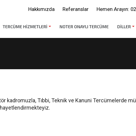
Hakkımızda
Referanslar
Hemen Arayın:
02
TERCÜME HIZMETLERI
NOTER ONAYLI TERCÜME
DILLER
tör kadromuzla, Tıbbi, Teknik ve Kanuni Tercümelerde 
ihayetlendirmekteyiz.