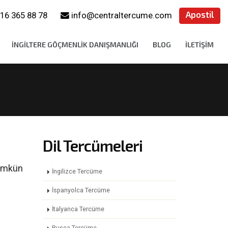
Apostil
16 365 88 78
info@centraltercume.com
İNGILTERE GÖÇMENLIK DANIŞMANLIĞI
BLOG
İLETIŞIM
Dil Tercümeleri
mümkün
İngilizce Tercüme
İspanyolca Tercüme
İtalyanca Tercüme
Rusça Tercüme