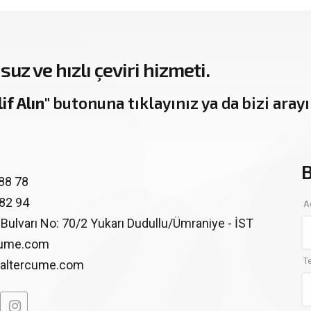
suz ve hızlı çeviri hizmeti.
if Alın"
butonuna tıklayınız ya da bizi arayın
B
88 78
 82 94
Ad
 Bulvarı No: 70/2
Yukarı Dudullu/Ümraniye - İST
cume.com
T
raltercume.com