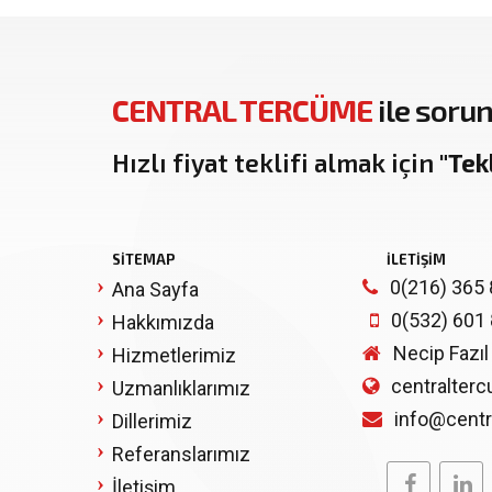
CENTRAL TERCÜME
ile sorun
Hızlı fiyat teklifi almak için
"Tekl
SITEMAP
İLETIŞIM
0(216) 365 
Ana Sayfa
0(532) 601
Hakkımızda
Necip Fazıl
Hizmetlerimiz
centralter
Uzmanlıklarımız
info@cent
Dillerimiz
Referanslarımız
İletişim